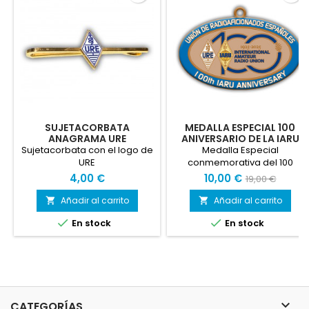
SUJETACORBATA
MEDALLA ESPECIAL 100
ANAGRAMA URE
ANIVERSARIO DE LA IARU
Sujetacorbata con el logo de
Medalla Especial
URE
conmemorativa del 100
Aniversario de la IARU
4,00 €
10,00 €
19,00 €
Añadir al carrito
Añadir al carrito




En stock
En stock

CATEGORÍAS