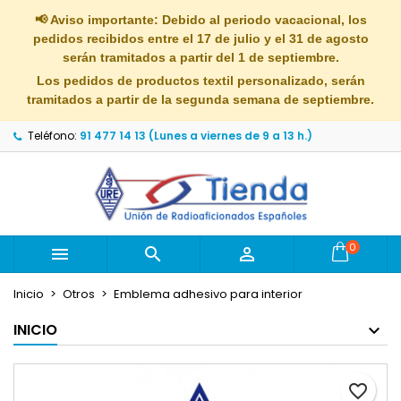
×
×
×
📢 Aviso importante: Debido al periodo vacacional, los
Mi lista de deseos
Crear lista de deseos
Iniciar sesión
pedidos recibidos entre el 17 de julio y el 31 de agosto
serán tramitados a partir del 1 de septiembre.
Crear nueva lista
add_circle_outline
Debe iniciar sesión para guardar productos en su
Los pedidos de productos textil personalizado, serán
Nombre de la lista de deseos
lista de deseos.
tramitados a partir de la segunda semana de septiembre.
Teléfono:
91 477 14 13 (Lunes a viernes de 9 a 13 h.)
Cancelar
Iniciar sesión
Cancelar
Crear lista de deseos
0



Inicio
Otros
Emblema adhesivo para interior
INICIO
favorite_border