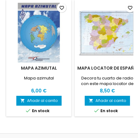
favorite_border
favorite_border
MAPA AZIMUTAL
MAPA LOCATOR DE ESPAÑA
Mapa azimutal
Decora tu cuarto de radio
con este mapa locator de
España a todo color
6,00 €
8,50 €
Añadir al carrito
Añadir al carrito




En stock
En stock