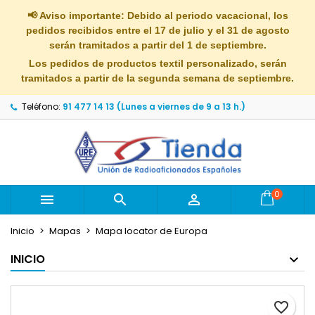
×
×
×
📢 Aviso importante: Debido al periodo vacacional, los
Mi lista de deseos
Crear lista de deseos
Iniciar sesión
pedidos recibidos entre el 17 de julio y el 31 de agosto
serán tramitados a partir del 1 de septiembre.
Crear nueva lista
add_circle_outline
Debe iniciar sesión para guardar productos en su
Los pedidos de productos textil personalizado, serán
Nombre de la lista de deseos
lista de deseos.
tramitados a partir de la segunda semana de septiembre.
Teléfono:
91 477 14 13 (Lunes a viernes de 9 a 13 h.)
Cancelar
Iniciar sesión
Cancelar
Crear lista de deseos
0



Inicio
Mapas
Mapa locator de Europa
INICIO
favorite_border