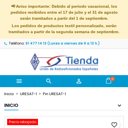
×
×
×
📢 Aviso importante: Debido al periodo vacacional, los
Mi lista de deseos
Crear lista de deseos
Iniciar sesión
pedidos recibidos entre el 17 de julio y el 31 de agosto
serán tramitados a partir del 1 de septiembre.
Crear nueva lista
add_circle_outline
Debe iniciar sesión para guardar productos en su
Los pedidos de productos textil personalizado, serán
Nombre de la lista de deseos
lista de deseos.
tramitados a partir de la segunda semana de septiembre.
Teléfono:
91 477 14 13 (Lunes a viernes de 9 a 13 h.)
Cancelar
Iniciar sesión
Cancelar
Crear lista de deseos
0



Inicio
URESAT-1
Pin URESAT-1
INICIO
Precio rebajado
favorite_border