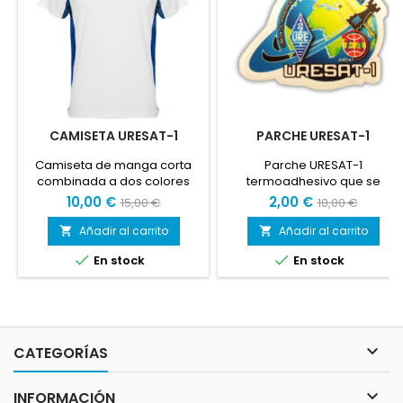
CAMISETA URESAT-1
PARCHE URESAT-1
Camiseta de manga corta
Parche URESAT-1
combinada a dos colores
termoadhesivo que se
(blanco/azul royal) con el
coloca aplicando calor con
10,00 €
2,00 €
15,00 €
10,00 €
logo de URESAT-1, el primer
la plancha (medidas aprox.
satélite de URE.
76x60mm)
Añadir al carrito
Añadir al carrito




En stock
En stock

CATEGORÍAS

INFORMACIÓN