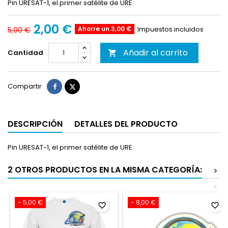
Pin URESAT-1, el primer satélite de URE
2,00 €
Ahorre un 3,00 €
Impuestos incluidos
5,00 €
Añadir al carrito
Cantidad

Compartir
Tuitear
Compartir
DESCRIPCIÓN
DETALLES DEL PRODUCTO
Pin URESAT-1, el primer satélite de URE
2 OTROS PRODUCTOS EN LA MISMA CATEGORÍA:
>
<
- 5,00 €
- 8,00 €
favorite_border
favorite_border