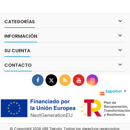

CATEGORÍAS

INFORMACIÓN

SU CUENTA

CONTACTO
Facebook
Twitter
Rss
YouTube
Instagram
Español

© Copyright 2026 URE Tienda. Todos los derechos reservados.