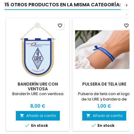
15 OTROS PRODUCTOS EN LA MISMA CATEGORÍA:
>
<
favorite_border
favorite_border
BANDERÍN URE CON
PULSERA DE TELA URE
VENTOSA
Banderín URE con ventosa
Pulsera de tela con el logo
de la URE y bandera de
España.
8,00 €
1,00 €
Añadir al carrito
Añadir al carrito




En stock
En stock