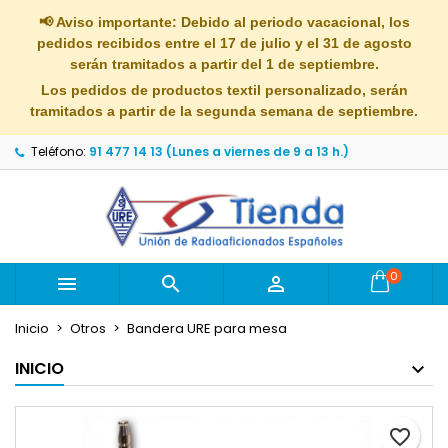
×
×
×
📢 Aviso importante: Debido al periodo vacacional, los
Mi lista de deseos
Crear lista de deseos
Iniciar sesión
pedidos recibidos entre el 17 de julio y el 31 de agosto
serán tramitados a partir del 1 de septiembre.
Crear nueva lista
add_circle_outline
Debe iniciar sesión para guardar productos en su
Los pedidos de productos textil personalizado, serán
Nombre de la lista de deseos
lista de deseos.
tramitados a partir de la segunda semana de septiembre.
Teléfono:
91 477 14 13 (Lunes a viernes de 9 a 13 h.)
Cancelar
Iniciar sesión
Cancelar
Crear lista de deseos
0



Inicio
Otros
Bandera URE para mesa
INICIO
favorite_border